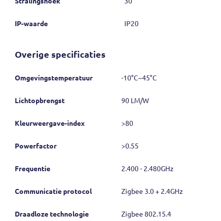
Stralingshoek
30°
IP-waarde
IP20
Overige specificaties
Omgevings
temperatuur
-10°C~45°C
Lichtopbrengst
90 LM/W
Kleurweergave-
index
>80
Powerfactor
>0.55
Frequentie
2.400 - 2.480GHz
Communicatie protocol
Zigbee 3.0 + 2.4GHz
Draadloze technologie
Zigbee 802.15.4