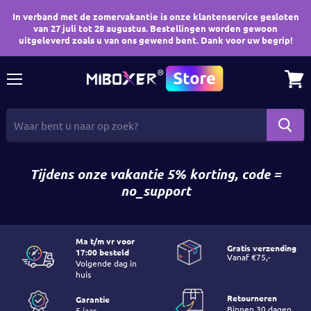
In verband met de zomervakantie is onze klantenservice gesloten
van 27 juli tot 28 augustus. Bestellingen worden gewoon
uitgeleverd zoals u van ons gewend bent. Dank voor uw begrip!
Menu
Wink
bekij
Tijdens onze vakantie 5% korting, code =
no_support
Ma t/m vr voor
Gratis verzending
17:00 besteld
Volgende dag in
huis
Retourneren
Garantie
Binnen 30 dagen
5 jaar