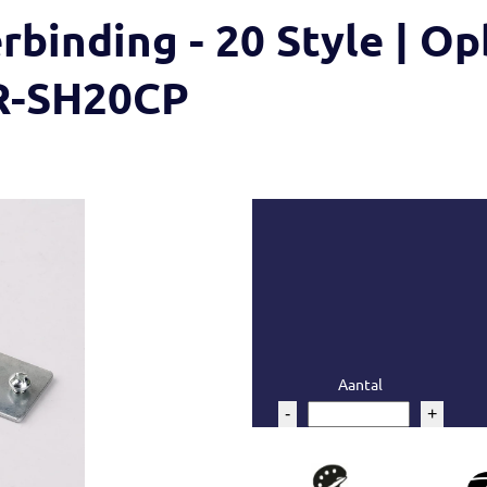
rbinding - 20 Style | Op
MR-SH20CP
Aantal
-
+