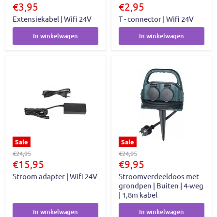
prijs
Huidige
prijs
Huidige
€3,95
€2,95
prijs
prijs
Extensiekabel | Wifi 24V
T - connector | Wifi 24V
In winkelwagen
In winkelwagen
Sale
Sale
Oorspronkelijke
Oorspronkelijke
€24,95
€24,95
prijs
Huidige
prijs
Huidige
€15,95
€9,95
prijs
prijs
Stroom adapter | Wifi 24V
Stroomverdeeldoos met
grondpen | Buiten | 4-weg
| 1,8m kabel
In winkelwagen
In winkelwagen