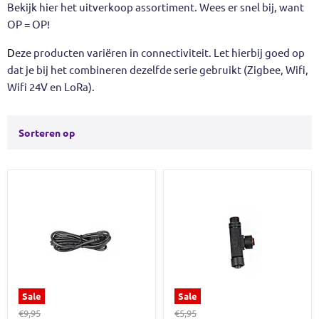
Bekijk hier het uitverkoop assortiment. Wees er snel bij, want
OP = OP!
D
eze producten variëren in connectiviteit. Let hierbij goed op
dat je bij het combineren dezelfde serie gebruikt (Zigbee, Wifi,
Wifi 24V en LoRa).
Sorteren op
Sale
Sale
Oorspronkelijke
Oorspronkelijke
€9,95
€5,95