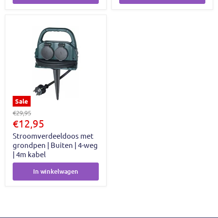
Sale
Oorspronkelijke
€29,95
prijs
Huidige
€12,95
prijs
Stroomverdeeldoos met
grondpen | Buiten | 4-weg
| 4m kabel
In winkelwagen