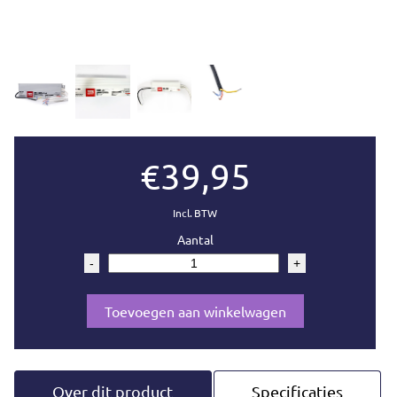
€39,95
Incl. BTW
Aantal
-
+
Toevoegen aan winkelwagen
Over dit product
Specificaties