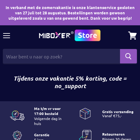
In verband met de zomervakantie is onze klantenservice gesloten
van 27 juli tot 28 augustus. Bestellingen worden gewoon
uitgeleverd zoals u van ons gewend bent. Dank voor uw begrip!
Menu
Wink
bekij
Tijdens onze vakantie 5% korting, code =
no_support
Ma t/m vr voor
Gratis verzending
17:00 besteld
Volgende dag in
huis
Retourneren
Garantie
Binnen 30 dagen
5 jaar