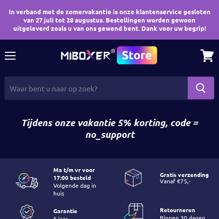
In verband met de zomervakantie is onze klantenservice gesloten
van 27 juli tot 28 augustus. Bestellingen worden gewoon
uitgeleverd zoals u van ons gewend bent. Dank voor uw begrip!
Menu
Wink
bekij
Tijdens onze vakantie 5% korting, code =
no_support
Ma t/m vr voor
Gratis verzending
17:00 besteld
Volgende dag in
huis
Retourneren
Garantie
Binnen 30 dagen
5 jaar