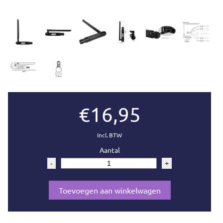
€16,95
Incl. BTW
Aantal
-
+
Toevoegen aan winkelwagen